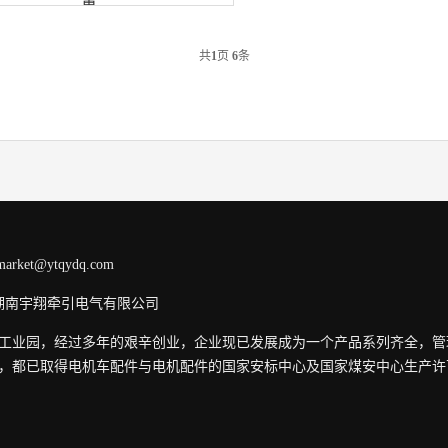
簧
共
1
页
6
条
et@ytqydq.com
湖南宇翔牵引电气有限公司
工业园，经过多年的艰辛创业，企业现已发展成为一个产品系列齐全，管
，都已取得电机车配件与电机配件的国家安标中心及国家煤安中心生产许