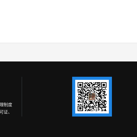
理制度
可证、