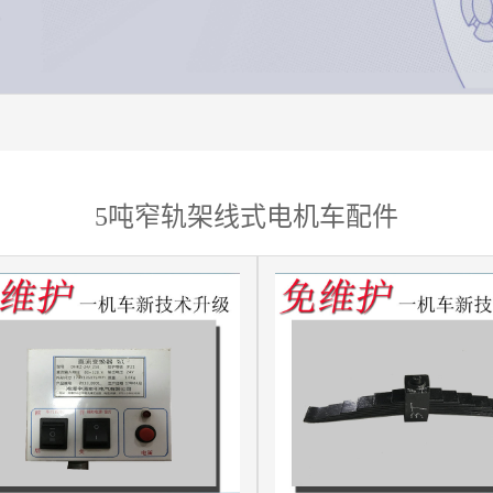
5吨窄轨架线式电机车配件