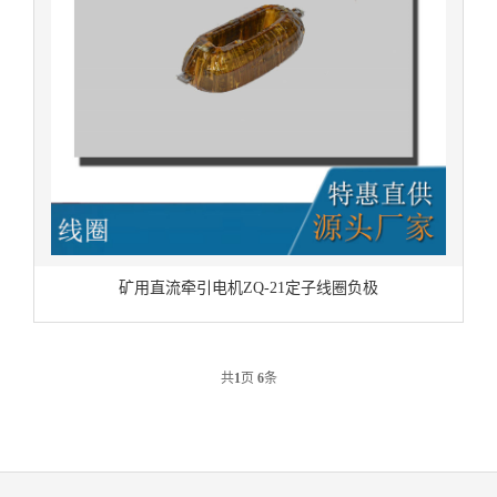
矿用直流牵引电机ZQ-21定子线圈负极
共
1
页
6
条