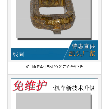
矿用直流牵引电机ZQ-21定子线圈正极