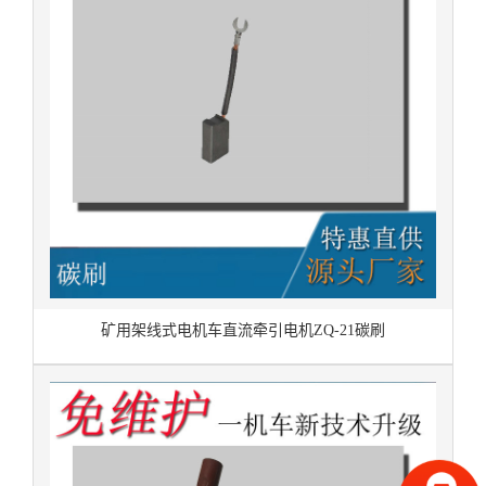
矿用架线式电机车直流牵引电机ZQ-21碳刷