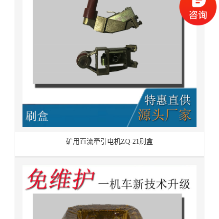
矿用直流牵引电机ZQ-21刷盒