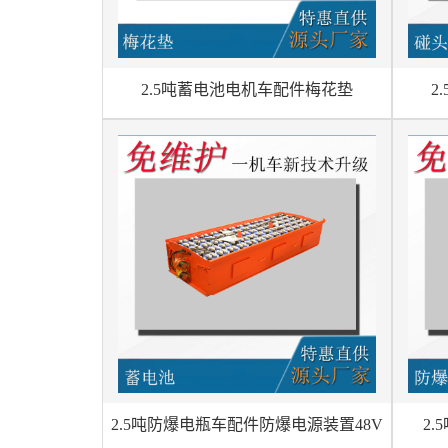
2.5吨蓄电池电机车配件梅花垫
2
2.5吨防爆电瓶车配件防爆电源装置48V
2