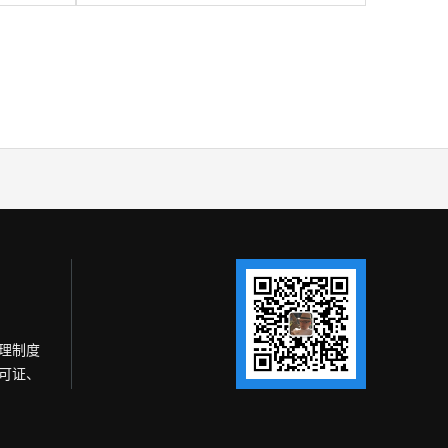
理制度
可证、