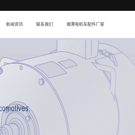
新闻资讯
联系我们
湘潭电机车配件厂家