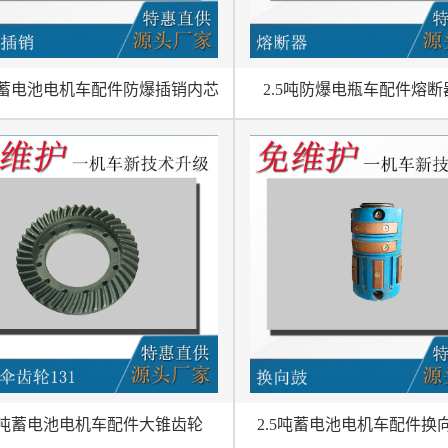
5吨蓄电池电机车配件防爆插销内芯
2.5吨防爆电瓶车配件熔断器
.5吨蓄电池电机车配件大锥齿轮
2.5吨蓄电池电机车配件换