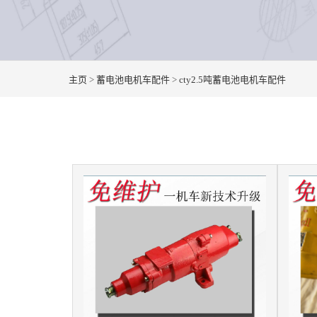
主页
>
蓄电池电机车配件
>
cty2.5吨蓄电池电机车配件