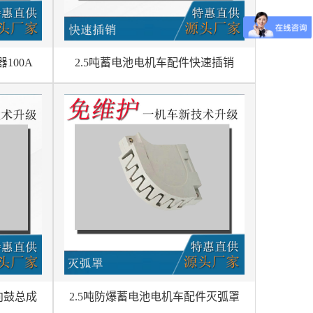
100A
2.5吨蓄电池电机车配件快速插销
向鼓总成
2.5吨防爆蓄电池电机车配件灭弧罩