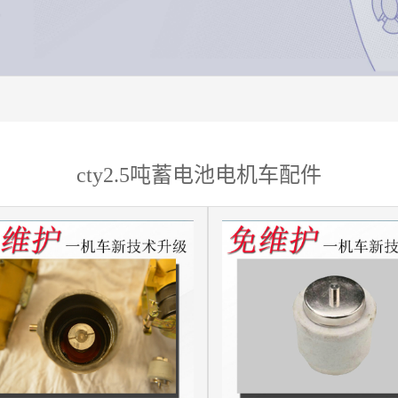
cty2.5吨蓄电池电机车配件